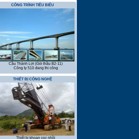
TT: Thông báo mời họp và tài liệu họp
CÔNG TRÌNH TIÊU BIỂU
CĐ năm 2026
BTT: Báo cáo tài chính năm 2025 đã
 toán
TT: Chi trả cổ tức năm 2024 bằng tiền
Cầu Thành Lợi (Gói thầu B2-11)
Công ty 510 đang thi công
THIẾT BỊ CÔNG NGHỆ
Thiết bị khoan cọc nhồi