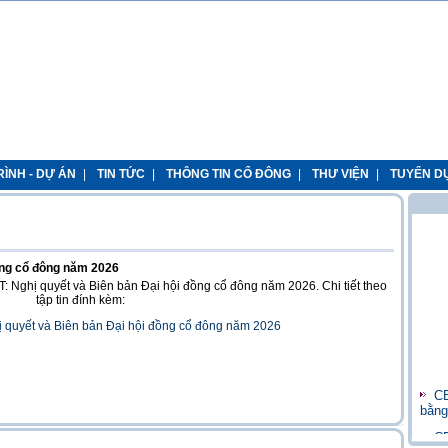
ÌNH - DỰ ÁN
|
TIN TỨC
|
THÔNG TIN CỔ ĐÔNG
|
THƯ VIỆN
|
TUYỂN D
ồng cổ đông năm 2026
: Nghị quyết và Biên bản Đại hội đồng cổ đông năm 2026. Chi tiết theo
tập tin đính kèm:
 quyết và Biên bản Đại hội đồng cổ đông năm 2026
CB
bằng
CB
đồng