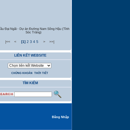
ầu Đại Ngãi - Dự án Đường Nam Sông Hậu (Tỉnh
Sóc Trăng)
|<<
<
[1]
2
3
4
5
>
>>|
LIÊN KẾT WEBSITE
CHỨNG KHOÁN
THỜI TIẾT
TÌM KIẾM
Đăng Nhập