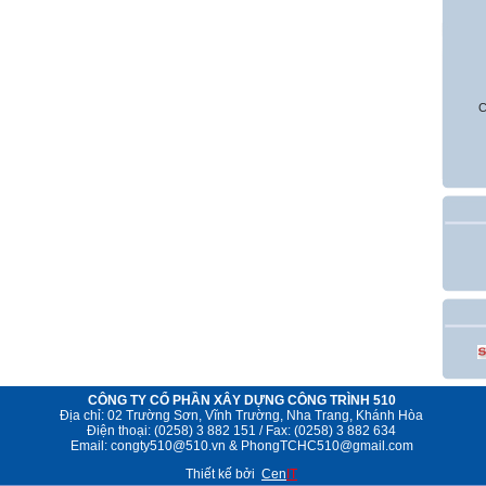
C
CÔNG TY CỔ PHẦN XÂY DỰNG CÔNG TRÌNH 510
Địa chỉ: 02 Trường Sơn, Vĩnh Trường, Nha Trang, Khánh Hòa
Điện thoại: (0258) 3 882 151 / Fax: (0258) 3 882 634
Email:
congty510@510.vn &
P
hongTCHC510@gmail.com
Thiết kế bởi
Cen
IT