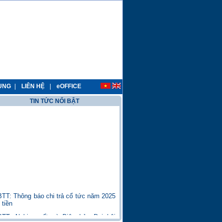
ỤNG
|
LIÊN HỆ
|
eOFFICE
TIN TỨC NỔI BẬT
TT: Thông báo chi trả cổ tức năm 2025
 tiền
TT: Nghị quyết và Biên bản Đại hội
 cổ đông năm 2026